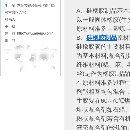
地 址: 东莞市寮步镇横坑南门新
A、硅橡胶制品基本
村富景区77号
以一般固体橡胶(生
联系人:
手 机：
原材料准备→塑炼
网 站: http://www.auerja.com/
B、
硅橡胶制品
原材
邮 箱:
硅橡胶管的主要材
为基本材料;配合剂
纤维材料(棉、麻、
丝)是作为橡胶制品
在原材料准备过程
剂能相互均匀混合
生胶要在60--70
块状配合剂如石蜡、
粉状配合剂若含有机
液态配合剂(松焦油