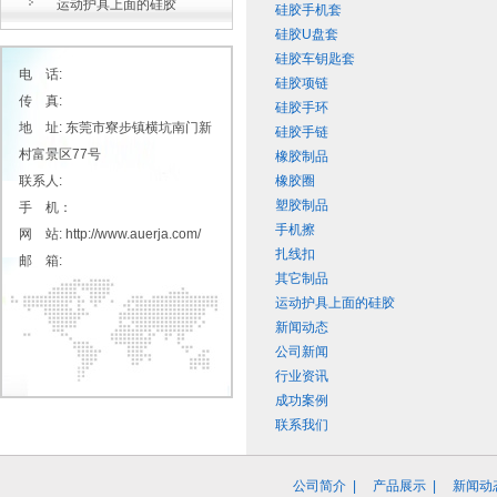
运动护具上面的硅胶
硅胶手机套
硅胶U盘套
硅胶车钥匙套
电 话:
硅胶项链
传 真:
硅胶手环
地 址: 东莞市寮步镇横坑南门新
硅胶手链
村富景区77号
橡胶制品
联系人:
橡胶圈
塑胶制品
手 机：
手机擦
网 站: http://www.auerja.com/
扎线扣
邮 箱:
其它制品
运动护具上面的硅胶
新闻动态
公司新闻
行业资讯
成功案例
联系我们
公司简介
|
产品展示
|
新闻动