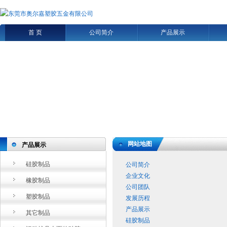
首 页
公司简介
产品展示
网站地图
产品展示
硅胶制品
公司简介
企业文化
橡胶制品
公司团队
塑胶制品
发展历程
产品展示
其它制品
硅胶制品