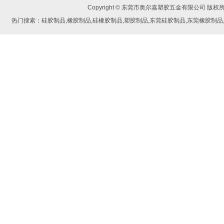
Copyright © 东莞市奥尔嘉塑胶五金有限公司
热门搜索：硅胶制品,橡胶制品,硅橡胶制品,塑胶制品,东莞硅胶制品,东莞橡胶制品