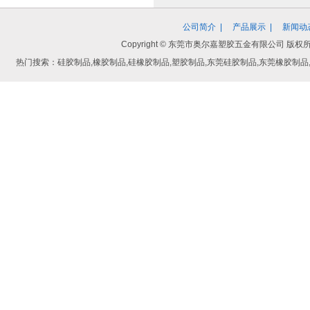
公司简介
|
产品展示
|
新闻动
Copyright © 东莞市奥尔嘉塑胶五金有限公司
热门搜索：硅胶制品,橡胶制品,硅橡胶制品,塑胶制品,东莞硅胶制品,东莞橡胶制品