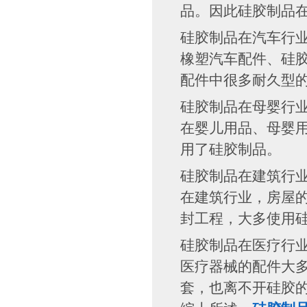
品。因此硅胶制品
硅胶制品在汽车行
橡塑汽车配件、硅
配件中很多耐久型
硅胶制品在母婴行
在婴儿用品、母婴
用了硅胶制品。
硅胶制品在建筑行
在建筑行业，房屋
封工程，大多使用
硅胶制品在医疗行
医疗器械的配件大
套，也离不开硅胶