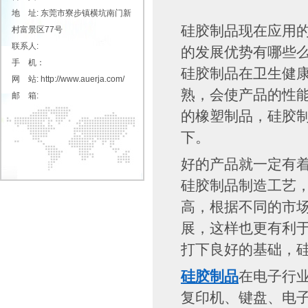
地 址: 东莞市寮步镇横坑南门新
硅胶制品现在应用
村富景区77号
联系人:
的发展优势有哪些
手 机：
硅胶制品在卫生健
网 站: http://www.auerja.com/
熟，会使产品的性
邮 箱:
的橡塑制品，硅胶
下。
好的产品就一定有
硅胶制品制造工艺
高，根据不同的市
展，这样也更有利
打下良好的基础，
硅胶制品
在电子行
复印机、键盘、电