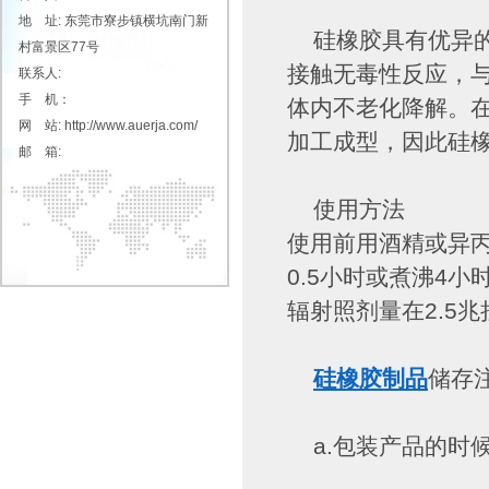
地 址: 东莞市寮步镇横坑南门新
硅橡胶具有优异的
村富景区77号
接触无毒性反应，
联系人:
手 机：
体内不老化降解。
网 站: http://www.auerja.com/
加工成型，因此硅
邮 箱:
使用方法
使用前用酒精或异
0.5小时或煮沸4
辐射照剂量在2.5
硅橡胶制品
储存
a.包装产品的时候