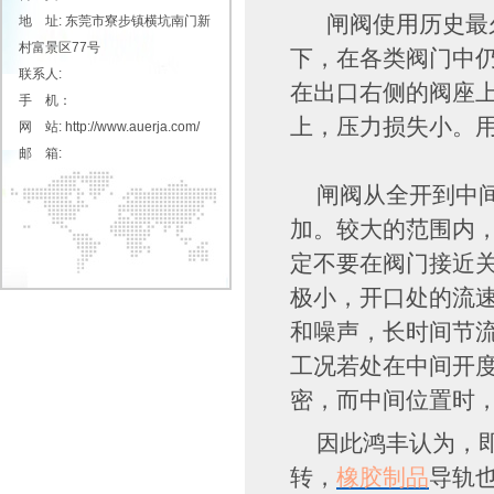
闸阀使用历史最久
地 址: 东莞市寮步镇横坑南门新
村富景区77号
下，在各类阀门中
联系人:
在出口右侧的阀座
手 机：
上，压力损失小。
网 站: http://www.auerja.com/
邮 箱:
闸阀从全开到中间
加。较大的范围内
定不要在阀门接近
极小，开口处的流
和噪声，长时间节
工况若处在中间开
密，而中间位置时
因此鸿丰认为，即
转，
橡胶制品
导轨