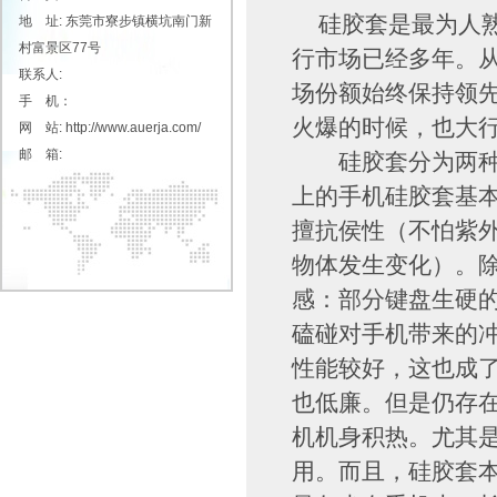
硅胶套是最为人熟
地 址: 东莞市寮步镇横坑南门新
村富景区77号
行市场已经多年。
联系人:
场份额始终保持领先
手 机：
火爆的时候，也大
网 站: http://www.auerja.com/
邮 箱:
硅胶套分为两种，
上的手机硅胶套基
擅抗侯性（不怕紫
物体发生变化）。
感：部分键盘生硬
磕碰对手机带来的
性能较好，这也成
也低廉。但是仍存
机机身积热。尤其
用。而且，硅胶套